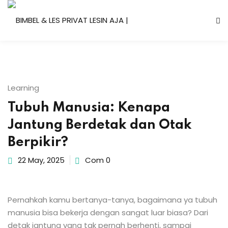
Skip
to
content
Learning
Tubuh Manusia: Kenapa
Jantung Berdetak dan Otak
Berpikir?
22 May, 2025
Com 0
Pernahkah kamu bertanya-tanya, bagaimana ya tubuh
manusia bisa bekerja dengan sangat luar biasa? Dari
detak jantung yang tak pernah berhenti, sampai